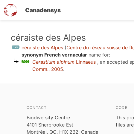
Canadensys
Skip
céraiste des Alpes
to
céraiste des Alpes
(
Centre du réseau suisse de fl
main
synonym French vernacular
name for:
content
Cerastium alpinum
Linnaeus
, an accepted s
Comm., 2005
.
CONTACT
CODE
Biodiversity Centre
This pro
4101 Sherbrooke Est
files ar
Montréal, QC, H1X 2B2, Canada