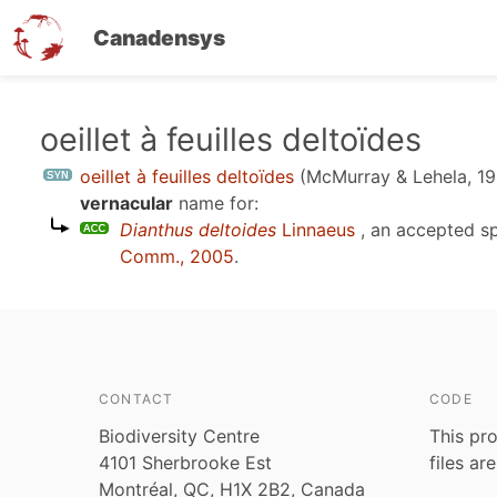
Canadensys
Skip
oeillet à feuilles deltoïdes
to
oeillet à feuilles deltoïdes
(McMurray & Lehela, 1
main
vernacular
name for:
content
Dianthus deltoides
Linnaeus
, an accepted s
Comm., 2005
.
CONTACT
CODE
Biodiversity Centre
This pro
4101 Sherbrooke Est
files ar
Montréal, QC, H1X 2B2, Canada