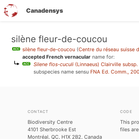
Canadensys
Skip
silène fleur-de-coucou
to
silène fleur-de-coucou
(
Centre du réseau suisse d
main
accepted French vernacular
name for:
content
Silene flos-cuculi
(Linnaeus) Clairville subsp
subspecies name sensu
FNA Ed. Comm., 20
CONTACT
CODE
Biodiversity Centre
This pro
4101 Sherbrooke Est
files ar
Montréal, QC, H1X 2B2, Canada