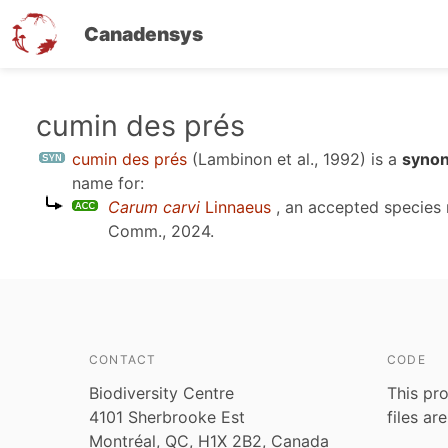
Canadensys
Skip
cumin des prés
to
cumin des prés
(Lambinon et al., 1992)
is a
synon
main
name for:
content
Carum carvi
Linnaeus
, an accepted species
Comm., 2024
.
CONTACT
CODE
Biodiversity Centre
This pro
4101 Sherbrooke Est
files ar
Montréal, QC, H1X 2B2, Canada