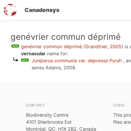
Canadensys
Skip
genévrier commun déprimé
to
genévrier commun déprimé
(
Grandtner, 2005
)
is 
main
vernacular
name for:
content
Juniperus communis
var.
depressa
Pursh
, a
sensu
Adams, 2008
.
CONTACT
CODE
Biodiversity Centre
This pro
4101 Sherbrooke Est
files ar
Montréal, QC, H1X 2B2, Canada