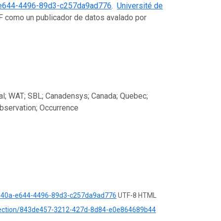
e644-4496-89d3-c257da9ad776
.
Université de
IF como un publicador de datos avalado por
éal; WAT; SBL; Canadensys; Canada; Quebec;
observation; Occurrence
8540a-e644-4496-89d3-c257da9ad776
UTF-8 HTML
llection/843de457-3212-427d-8d84-e0e864689b44