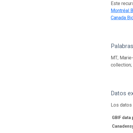
Este recur
Montréal B
Canada Bio
Palabras
MT; Marie-
collection
Datos e
Los datos 
GBIF data 
Canadensy