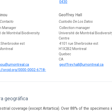
0430
inou
Geoffrey Hall
 Contacto
Custodio De Los Datos
on Manager
Collection manager
é de Montréal Biodiversity
Université de Montréal Biodiversit
Centre
 Sherbrooke est
4101 rue Sherbrooke est
Montreal
H1X2B2 Montreal
Quebec
CA
inou@umontreal.ca
geoffrey.hall@umontreal.ca
://orcid.org/0000-0002-6718-
a geográfica
restrial coverage (except Antartica). Over 88% of the specimens i