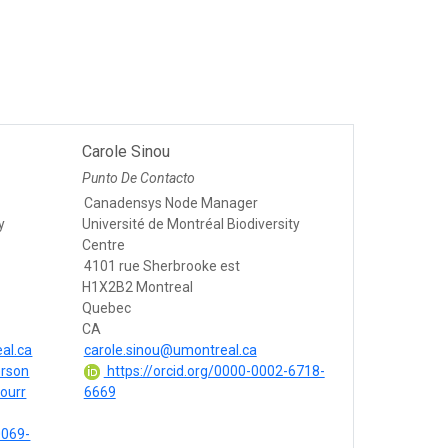
Carole Sinou
Punto De Contacto
Canadensys Node Manager
y
Université de Montréal Biodiversity
Centre
4101 rue Sherbrooke est
H1X2B2 Montreal
Quebec
CA
al.ca
carole.sinou@umontreal.ca
erson
https://orcid.org/0000-0002-6718-
bourr
6669
0069-