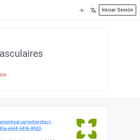
Iniciar Sesión
asculaires
2025
.ca/recherche/collections/herbier-marie-victorin/
40a-e644-4496-89d3-