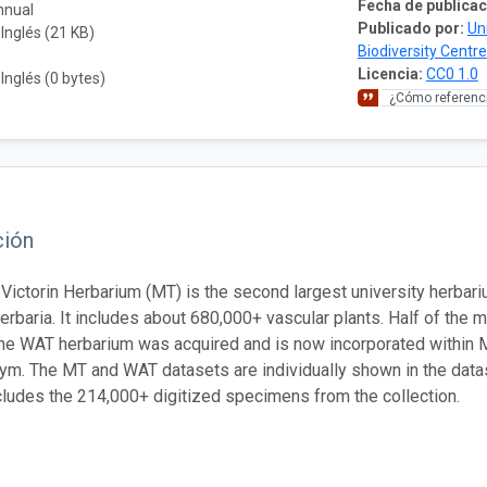
Fecha de publicac
nnual
Publicado por:
Un
 Inglés (21 KB)
Biodiversity Centre
Licencia:
CC0 1.0
 Inglés (0 bytes)
¿Cómo referenci
ción
Victorin Herbarium (MT) is the second largest university herbari
rbaria. It includes about 680,000+ vascular plants. Half of the ma
the WAT herbarium was acquired and is now incorporated within MT
m. The MT and WAT datasets are individually shown in the datase
cludes the 214,000+ digitized specimens from the collection.