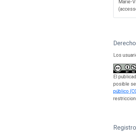
Marie-Vi
(accesse
Derecho
Los usuari
El publica
posible se
público (C
restriccion
Registr