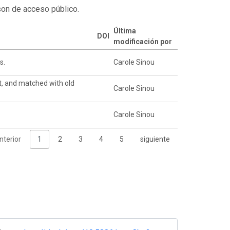
son de acceso público.
Última
DOI
modificación por
s.
Carole Sinou
t, and matched with old
Carole Sinou
Carole Sinou
nterior
1
2
3
4
5
siguiente