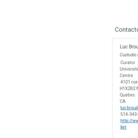
Contact
Luc Brou
Custodio
Curator
Universit
Centre
4101 rue
H1X2B2 
Quebec
CA
luc.brou
514-343
http://w
llet