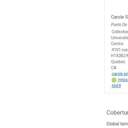
Carole S
Punto De
Collecti
Universit
Centre
4101 rue
H1X2B2 
Quebec
CA
carole.s
https
6669
Cobertur
Global ter