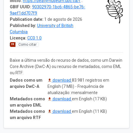
Início:
https://beatymuseum.ubc.ca/research-2/collections/herbarium/
GBIF UUID:
90302970-1bc6-4865-be76-
9aef1dd707f9
Publication date:
1 de agosto de 2026
Published by:
University of British
Columbia
Licença:
CC0 1.0
Como citar
Baixe a última versão do recurso de dados, como um Darwin
Core Archive (DwC-A) ou recurso de metadados, como EML
ou RTF:
Dados como um
download
83.981 registros em
arquivo DwC-A
English (7 MB) - Frequência de
atualização: mensalmente
Metadados como
download
em English (17 KB)
um arquivo EML
Metadados como
download
em English (11 KB)
um arquivo RTF