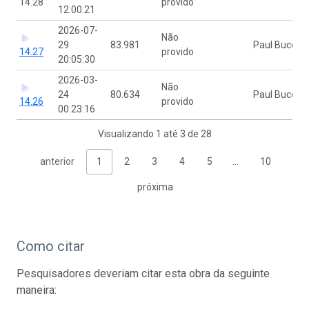
14.28
provido
12:00:21
2026-07-
Não
29
83.981
Paul Bucci
14.27
provido
20:05:30
2026-03-
Não
24
80.634
Paul Bucci
14.26
provido
00:23:16
Visualizando 1 até 3 de 28
anterior
1
2
3
4
5
…
10
próxima
Como citar
Pesquisadores deveriam citar esta obra da seguinte
maneira: