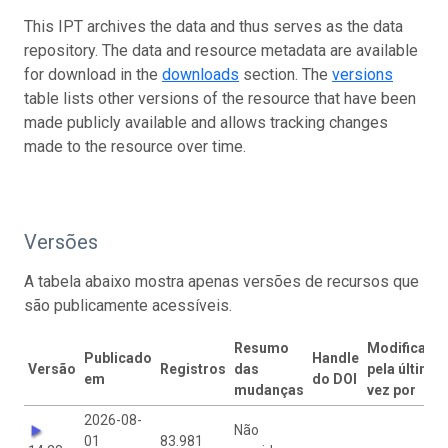
This IPT archives the data and thus serves as the data
repository. The data and resource metadata are available
for download in the
downloads
section. The
versions
table lists other versions of the resource that have been
made publicly available and allows tracking changes
made to the resource over time.
Versões
A tabela abaixo mostra apenas versões de recursos que
são publicamente acessíveis.
Resumo
Modificado
Publicado
Handle
Versão
Registros
das
pela última
em
do DOI
mudanças
vez por
2026-08-
Não
01
83.981