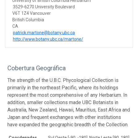
University of British Columbia Herbarium
3529-6270 University Boulevard
V6T 1Z4 Vancouver
British Columbia
CA
patrick.martone@botany.ubc.ca
http://www.botany.ubc.ca/martone/
Cobertura Geográfica
The strength of the U.B.C. Phycological Collection is
primarily in the northeast Pacific, where its holdings
represent the most comprehensive of any Herbarium. In
addition, smaller collections made UBC Botanists in
Australia, New Zealand, Hawaii, Mauritius, East Africa and
Japan and frequent exchanges with other institutions
have expanded the geographic breadth of the Collection.
Coordenadas
Sul Oeste [-90, -180], Norte Leste [90, 180]