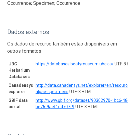
Occurrence; Specimen; Occurrence
Dados externos
Os dados de recurso também estão disponíveis em
outros formatos
UBC
https://databases.beatymuseum.ubc.ca/
UTF-8 HT
Herbarium
Databases
Canadensys
http://data.canadensys.net/explorer/en/resources/
explorer
algae-specimens
UTF-8 HTML
GBIF data
http://www.gbif.org/dataset/90302970-1bc6-4865-
portal
be76-9aef1dd707f9
UTF-8 HTML