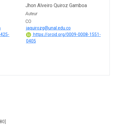
Jhon Alveiro Quiroz Gamboa
Auteur
CO
m
jaquirozg@unal.edu.co
3425-
https://orcid.org/0009-0008-1551-
0405
180]