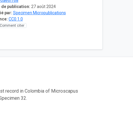
e0ae6ff68
 de publication:
27 août 2024
ié par:
Specimen Micropublications
nce:
CC0 1.0
Comment citer
rst record in Colombia of Microscapus
 Specimen 32.