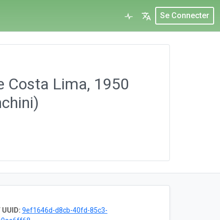
Se Connecter
e Costa Lima, 1950
chini)
 UUID:
9ef1646d-d8cb-40fd-85c3-