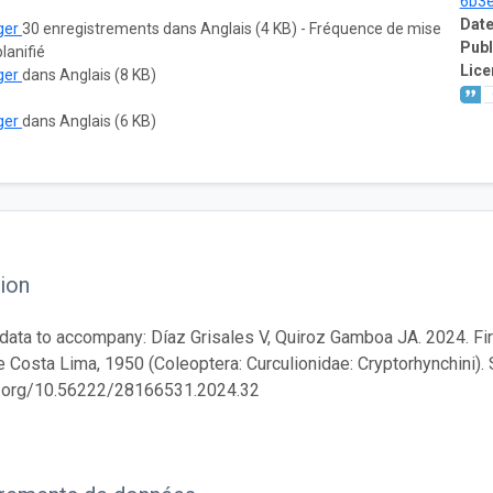
6b3
Date
ger
30 enregistrements dans Anglais (4 KB) - Fréquence de mise
Publ
planifié
Lice
ger
dans Anglais (8 KB)
ger
dans Anglais (6 KB)
ion
ata to accompany: Díaz Grisales V, Quiroz Gamboa JA. 2024. Fi
Costa Lima, 1950 (Coleoptera: Curculionidae: Cryptorhynchini).
oi.org/10.56222/28166531.2024.32