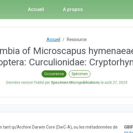
Accueil
A propos
Accueil
Ressource
olombia of Microscapus hymenaea
optera: Curculionidae: Cryptorhyn
Occurrence
Spécimen
Dernière version Publié par
Specimen Micropublications
le
août 27, 2024
 en tant qu'Archive Darwin Core (DwC-A), ou les métadonnées de
GBIF