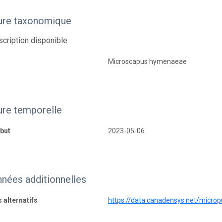
ure taxonomique
cription disponible
Microscapus hymenaeae
ure temporelle
but
2023-05-06
nées additionnelles
s alternatifs
https://data.canadensys.net/micro