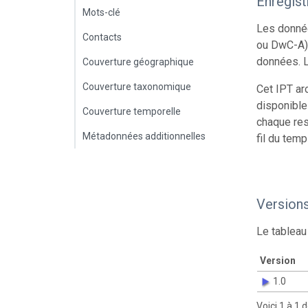
Enregis
Mots-clé
Les donnée
Contacts
ou DwC-A),
données. L
Couverture géographique
Couverture taxonomique
Cet IPT ar
disponible
Couverture temporelle
chaque res
Métadonnées additionnelles
fil du temp
Version
Le tableau
Version
1.0
Voici 1 à 1 