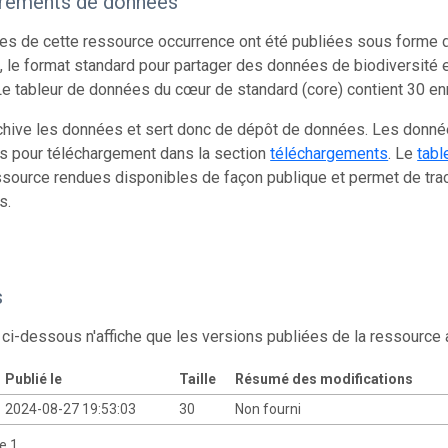
trements de données
s de cette ressource occurrence ont été publiées sous forme d
 le format standard pour partager des données de biodiversité e
e tableur de données du cœur de standard (core) contient 30 en
chive les données et sert donc de dépôt de données. Les donn
s pour téléchargement dans la section
téléchargements
. Le
tabl
source rendues disponibles de façon publique et permet de trac
s.
s
 ci-dessous n'affiche que les versions publiées de la ressource
Publié le
Taille
Résumé des modifications
2024-08-27 19:53:03
30
Non fourni
de 1