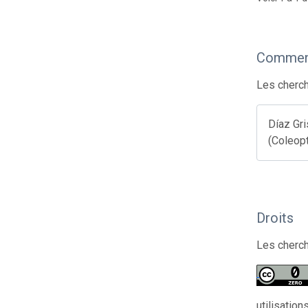
Comment
Les cherch
Díaz Gr
(Coleopt
Droits
Les cherch
utilisatio