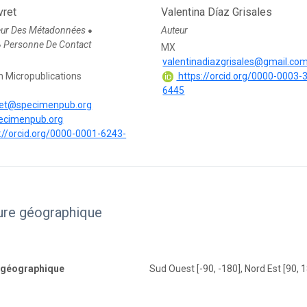
vret
Valentina Díaz Grisales
eur Des Métadonnées
Auteur
●
Personne De Contact
●
MX
valentinadiazgrisales@gmail.co
 Micropublications
https://orcid.org/0000-0003-
6445
ret@specimenpub.org
pecimenpub.org
://orcid.org/0000-0001-6243-
ure géographique
 géographique
Sud Ouest [-90, -180], Nord Est [90, 