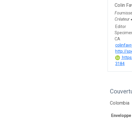
Colin Fa
Fourniss
Créateur
Editor
Specimen
CA
colinfav
http://s
https
3184
Couvert
Colombia
Enveloppe