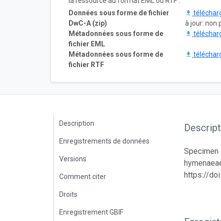
la ressource au format EML ou RTF :
Données sous forme de fichier
téléchar
DwC-A (zip)
à jour: non 
Métadonnées sous forme de
téléchar
fichier EML
Métadonnées sous forme de
téléchar
fichier RTF
Description
Descript
Enregistrements de données
Specimen d
Versions
hymenaeae 
https://d
Comment citer
Droits
Enregistrement GBIF