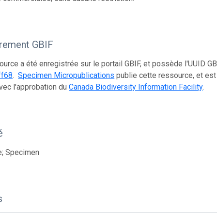
trement GBIF
ource a été enregistrée sur le portail GBIF, et possède l'UUID GB
ff68
.
Specimen Micropublications
publie cette ressource, et es
vec l'approbation du
Canada Biodiversity Information Facility
.
é
e; Specimen
s