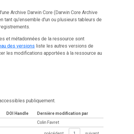
'une Archive Darwin Core (Darwin Core Archive
n tant qu'ensemble d'un ou plusieurs tableurs de
registrements.
ées et métadonnées de la ressource sont
eau des versions
liste les autres versions de
er les modifications apportées à la ressource au
 accessibles publiquement.
DOI Handle
Dernière modification par
Colin Favret
précédent
1
suivant