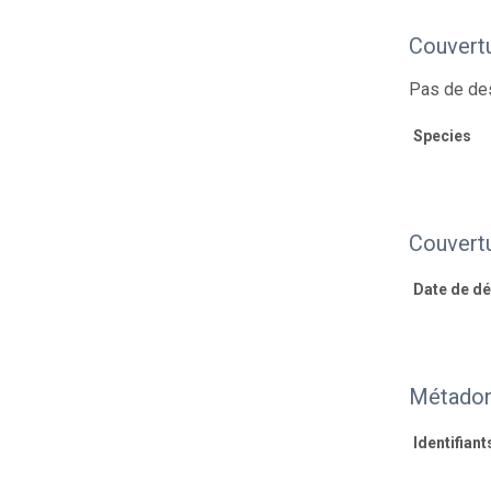
Couvert
Pas de des
Species
Couvert
Date de dé
Métadon
Identifiant