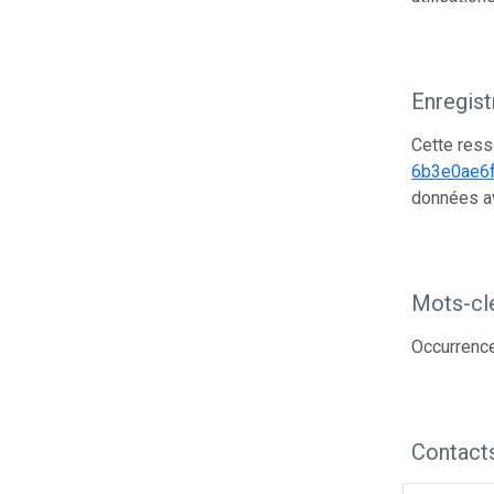
Enregis
Cette ress
6b3e0ae6
données a
Mots-cl
Occurrenc
Contact