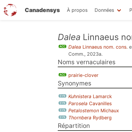
Canadensys
À propos
Données
P
Aller
Dalea
Linnaeus no
au
Dalea
Linnaeus nom. cons.
e
contenu
Comm., 2023a
.
principal
Noms vernaculaires
prairie-clover
Synonymes
Kuhnistera
Lamarck
Parosela
Cavanilles
Petalostemon
Michaux
Thornbera
Rydberg
Répartition