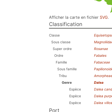
Afficher la carte en fichier
SVG
.
Classification
Classe
Equisetops
Sous classe
Magnoliida
Super ordre
Rosanae
Ordre
Fabales
Famille
Fabaceae
Sous famille
Papilionoi
Tribu
Amorphea
Genre
Dalea
Espèce
Dalea cand
Espèce
Dalea purp
Espèce
Dalea villo
Port