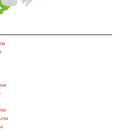
ida
e
deae
e
ida
urea
sa