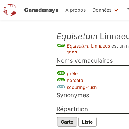
Canadensys
À propos
Données
P
Aller
Equisetum
Linnae
au
Equisetum
Linnaeus
est un 
contenu
1993
.
principal
Noms vernaculaires
prêle
horsetail
scouring-rush
Synonymes
Répartition
Carte
Liste