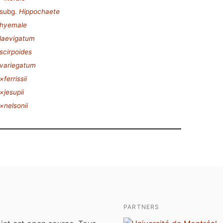
subg.
Hippochaete
 hyemale
laevigatum
scirpoides
variegatum
ferrissii
×jesupii
×nelsonii
PARTNERS