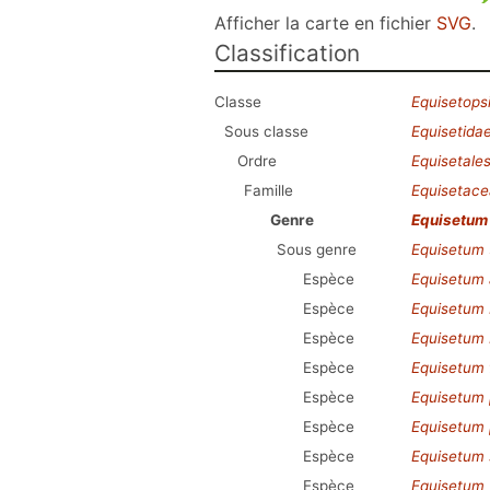
Afficher la carte en fichier
SVG
.
Classification
Classe
Equisetops
Sous classe
Equisetida
Ordre
Equisetale
Famille
Equisetac
Genre
Equisetum
Sous genre
Equisetum
Espèce
Equisetum
Espèce
Equisetum 
Espèce
Equisetum 
Espèce
Equisetum f
Espèce
Equisetum 
Espèce
Equisetum 
Espèce
Equisetum 
Espèce
Equisetum ×