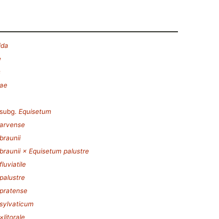
ida
e
s
eae
subg.
Equisetum
 arvense
braunii
braunii × Equisetum palustre
luviatile
palustre
pratense
sylvaticum
litorale