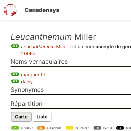
Canadensys
Aller
Leucanthemum
Miller
au
Leucanthemum
Miller
est un nom
accepté de gen
contenu
2006a
.
principal
Noms vernaculaires
marguerite
daisy
Synonymes
Répartition
Carte
Liste
INDIGÈNE
INTRODUIT
EPHEMÈRE
EXCLU
DIS