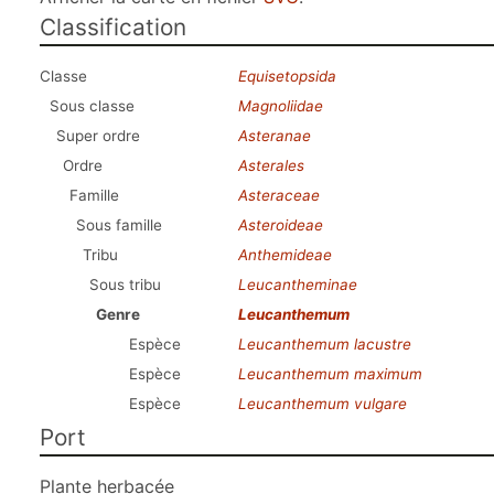
Classification
Classe
Equisetopsida
Sous classe
Magnoliidae
Super ordre
Asteranae
Ordre
Asterales
Famille
Asteraceae
Sous famille
Asteroideae
Tribu
Anthemideae
Sous tribu
Leucantheminae
Genre
Leucanthemum
Espèce
Leucanthemum lacustre
Espèce
Leucanthemum maximum
Espèce
Leucanthemum vulgare
Port
Plante herbacée