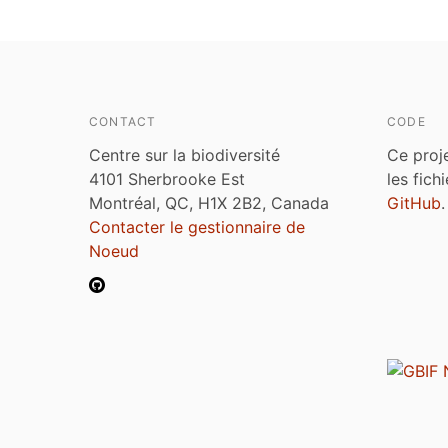
CONTACT
CODE
Centre sur la biodiversité
Ce proj
4101 Sherbrooke Est
les fich
Montréal, QC, H1X 2B2, Canada
GitHub
.
Contacter le gestionnaire de
Noeud