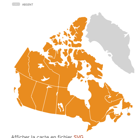
ABSENT
Afficher la carte en fichier
SVG
.