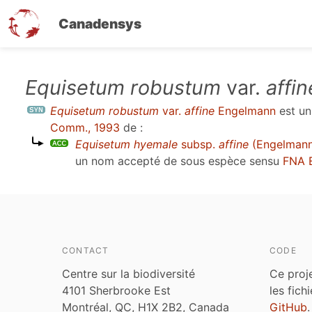
Canadensys
Aller
Equisetum robustum
var.
affin
au
Equisetum robustum
var.
affine
Engelmann
est u
contenu
Comm., 1993
de :
principal
Equisetum hyemale
subsp.
affine
(Engelmann)
un nom accepté de sous espèce sensu
FNA 
CONTACT
CODE
Centre sur la biodiversité
Ce proj
4101 Sherbrooke Est
les fich
Montréal, QC, H1X 2B2, Canada
GitHub
.