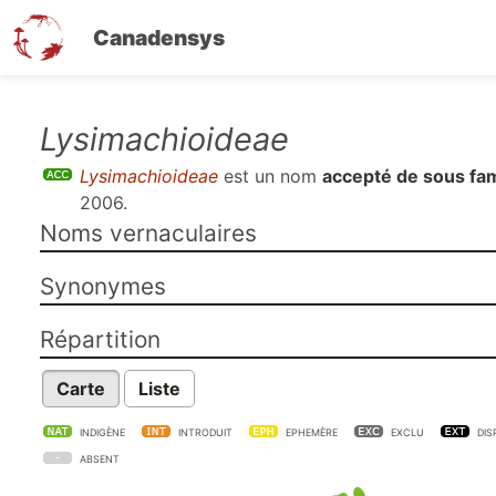
Canadensys
Aller
Lysimachioideae
au
Lysimachioideae
est un nom
accepté de sous fam
contenu
2006
.
principal
Noms vernaculaires
Synonymes
Répartition
Carte
Liste
INDIGÈNE
INTRODUIT
EPHEMÈRE
EXCLU
DIS
ABSENT