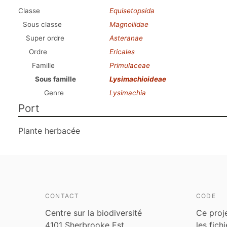
Classe
Equisetopsida
Sous classe
Magnoliidae
Super ordre
Asteranae
Ordre
Ericales
Famille
Primulaceae
Sous famille
Lysimachioideae
Genre
Lysimachia
Port
Plante herbacée
CONTACT
CODE
Centre sur la biodiversité
Ce proj
4101 Sherbrooke Est
les fich