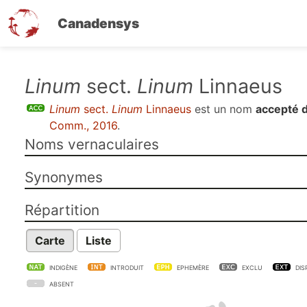
Canadensys
Aller
Linum
sect.
Linum
Linnaeus
au
Linum
sect.
Linum
Linnaeus
est un nom
accepté d
contenu
Comm., 2016
.
principal
Noms vernaculaires
Synonymes
Répartition
Carte
Liste
INDIGÈNE
INTRODUIT
EPHEMÈRE
EXCLU
DIS
ABSENT