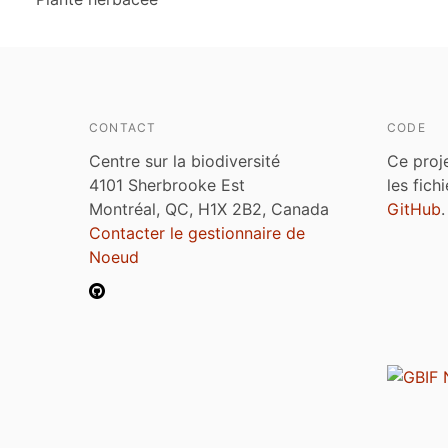
CONTACT
CODE
Centre sur la biodiversité
Ce proj
4101 Sherbrooke Est
les fich
Montréal, QC, H1X 2B2, Canada
GitHub
.
Contacter le gestionnaire de
Noeud