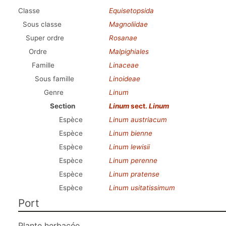
Classe
Equisetopsida
Sous classe
Magnoliidae
Super ordre
Rosanae
Ordre
Malpighiales
Famille
Linaceae
Sous famille
Linoideae
Genre
Linum
Section
Linum
sect.
Linum
Espèce
Linum austriacum
Espèce
Linum bienne
Espèce
Linum lewisii
Espèce
Linum perenne
Espèce
Linum pratense
Espèce
Linum usitatissimum
Port
Plante herbacée