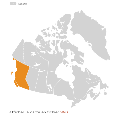
ABSENT
Afficher la carte en fichier
SVG
.