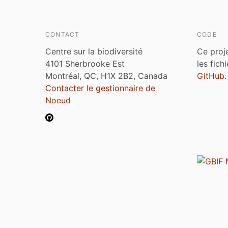
CONTACT
CODE
Centre sur la biodiversité
Ce proj
4101 Sherbrooke Est
les fich
Montréal, QC, H1X 2B2, Canada
GitHub
.
Contacter le gestionnaire de
Noeud