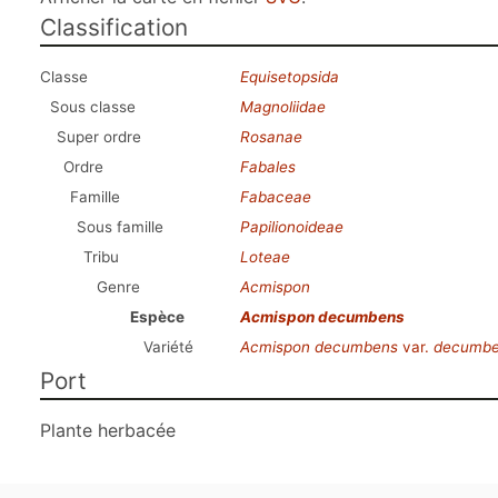
Classification
Classe
Equisetopsida
Sous classe
Magnoliidae
Super ordre
Rosanae
Ordre
Fabales
Famille
Fabaceae
Sous famille
Papilionoideae
Tribu
Loteae
Genre
Acmispon
Espèce
Acmispon decumbens
Variété
Acmispon decumbens
var.
decumb
Port
Plante herbacée