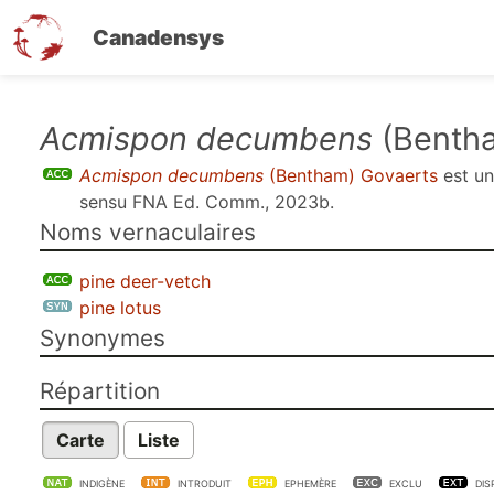
Canadensys
Aller
Acmispon decumbens
(Bentha
au
Acmispon decumbens
(Bentham) Govaerts
est u
contenu
sensu
FNA Ed. Comm., 2023b
.
principal
Noms vernaculaires
pine deer-vetch
pine lotus
Synonymes
Répartition
Carte
Liste
INDIGÈNE
INTRODUIT
EPHEMÈRE
EXCLU
DIS