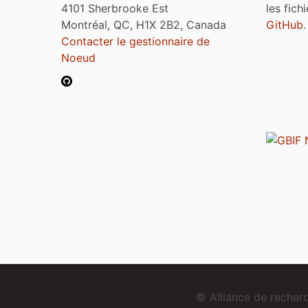
4101 Sherbrooke Est
les fich
Montréal, QC, H1X 2B2, Canada
GitHub
.
Contacter le gestionnaire de
Noeud
© Alliance de reche