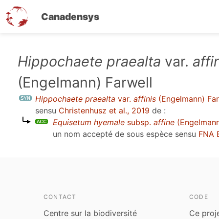
Canadensys
Aller
Hippochaete praealta
var.
affi
au
(Engelmann) Farwell
contenu
principal
Hippochaete praealta
var.
affinis
(Engelmann) Far
sensu
Christenhusz et al., 2019
de :
Equisetum hyemale
subsp.
affine
(Engelmann)
un nom accepté de sous espèce sensu
FNA 
CONTACT
CODE
Centre sur la biodiversité
Ce proj