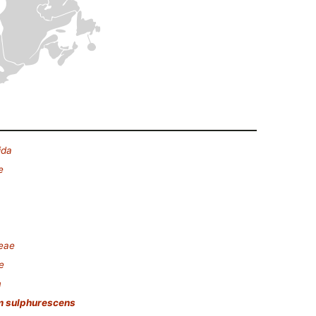
ida
e
deae
e
m
 sulphurescens