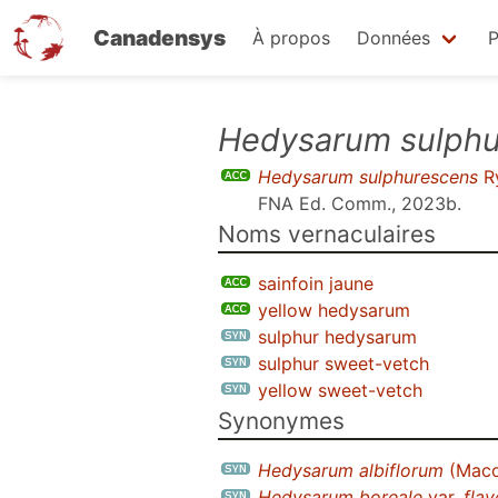
Canadensys
À propos
Données
P
Aller
Hedysarum sulph
au
Hedysarum sulphurescens
R
contenu
FNA Ed. Comm., 2023b
.
principal
Noms vernaculaires
sainfoin jaune
yellow hedysarum
sulphur hedysarum
sulphur sweet-vetch
yellow sweet-vetch
Synonymes
Hedysarum albiflorum
(Maco
Hedysarum boreale
var.
fla