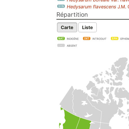
Hedysarum flavescens
J.M. C
Répartition
Carte
Liste
INDIGÈNE
INTRODUIT
EPHEM
ABSENT