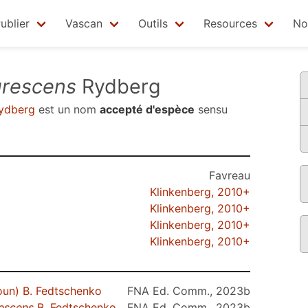
ublier
Vascan
Outils
Resources
No
urescens
Rydberg
ydberg
est un nom
accepté d'espèce
sensu
Favreau
Klinkenberg, 2010+
Klinkenberg, 2010+
Klinkenberg, 2010+
Klinkenberg, 2010+
un) B. Fedtschenko
FNA Ed. Comm., 2023b
vescens
B. Fedtschenko
FNA Ed. Comm., 2023b