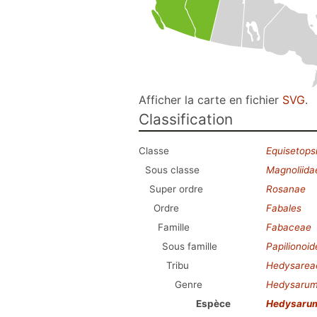
Afficher la carte en fichier
SVG
.
Classification
Classe
Equisetops
Sous classe
Magnoliida
Super ordre
Rosanae
Ordre
Fabales
Famille
Fabaceae
Sous famille
Papilionoi
Tribu
Hedysarea
Genre
Hedysaru
Espèce
Hedysarum