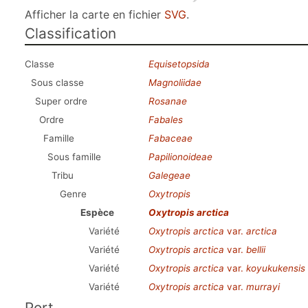
Afficher la carte en fichier
SVG
.
Classification
Classe
Equisetopsida
Sous classe
Magnoliidae
Super ordre
Rosanae
Ordre
Fabales
Famille
Fabaceae
Sous famille
Papilionoideae
Tribu
Galegeae
Genre
Oxytropis
Espèce
Oxytropis arctica
Variété
Oxytropis arctica
var.
arctica
Variété
Oxytropis arctica
var.
bellii
Variété
Oxytropis arctica
var.
koyukukensis
Variété
Oxytropis arctica
var.
murrayi
Port