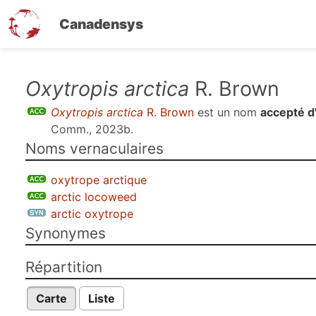
Canadensys
Aller
Oxytropis arctica
R. Brown
au
Oxytropis arctica
R. Brown
est un nom
accepté d
contenu
Comm., 2023b
.
principal
Noms vernaculaires
oxytrope arctique
arctic locoweed
arctic oxytrope
Synonymes
Répartition
Carte
Liste