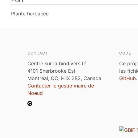
Plante herbacée
CONTACT
CODE
Centre sur la biodiversité
Ce proj
4101 Sherbrooke Est
les fich
Montréal, QC, H1X 2B2, Canada
GitHub
.
Contacter le gestionnaire de
Noeud