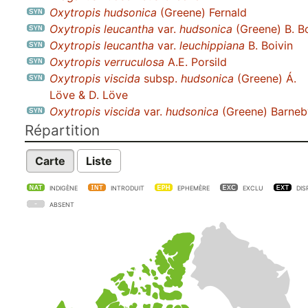
Oxytropis hudsonica
(Greene) Fernald
Oxytropis leucantha
var.
hudsonica
(Greene) B. Bo
Oxytropis leucantha
var.
leuchippiana
B. Boivin
Oxytropis verruculosa
A.E. Porsild
Oxytropis viscida
subsp.
hudsonica
(Greene) Á.
Löve & D. Löve
Oxytropis viscida
var.
hudsonica
(Greene) Barneb
Répartition
Carte
Liste
INDIGÈNE
INTRODUIT
EPHEMÈRE
EXCLU
DIS
ABSENT