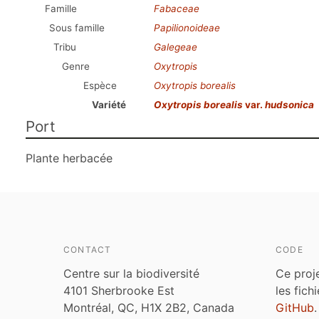
Famille
Fabaceae
Sous famille
Papilionoideae
Tribu
Galegeae
Genre
Oxytropis
Espèce
Oxytropis borealis
Variété
Oxytropis borealis
var.
hudsonica
Port
Plante herbacée
CONTACT
CODE
Centre sur la biodiversité
Ce proj
4101 Sherbrooke Est
les fich
Montréal, QC, H1X 2B2, Canada
GitHub
.