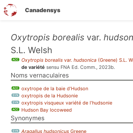
Canadensys
Aller
Oxytropis borealis
var.
hudson
au
S.L. Welsh
contenu
principal
Oxytropis borealis
var.
hudsonica
(Greene) S.L. W
de variété
sensu
FNA Ed. Comm., 2023b
.
Noms vernaculaires
oxytrope de la baie d'Hudson
oxytropis de la Hudsonie
oxytropis visqueux variété de l'hudsonie
Hudson Bay locoweed
Synonymes
Aragallus hudsonicus
Greene