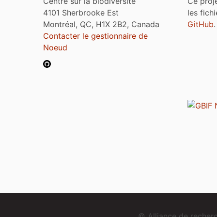
Centre sur la biodiversité
Ce proj
4101 Sherbrooke Est
les fich
Montréal, QC, H1X 2B2, Canada
GitHub
.
Contacter le gestionnaire de
Noeud
© Alliance de reche