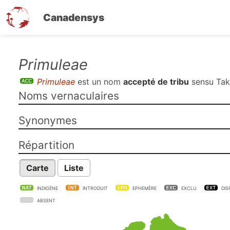
Canadensys
Aller
Primuleae
au
Primuleae
est un nom
accepté de tribu
sensu
Tak
contenu
Noms vernaculaires
principal
Synonymes
Répartition
Carte
Liste
INDIGÈNE
INTRODUIT
EPHEMÈRE
EXCLU
DIS
ABSENT