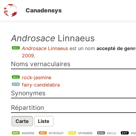
Canadensys
Aller
Androsace
Linnaeus
au
Androsace
Linnaeus
est un nom
accepté de genr
contenu
2009
.
principal
Noms vernaculaires
rock-jasmine
fairy-candelabra
Synonymes
Répartition
Carte
Liste
INDIGÈNE
INTRODUIT
EPHEMÈRE
EXCLU
DIS