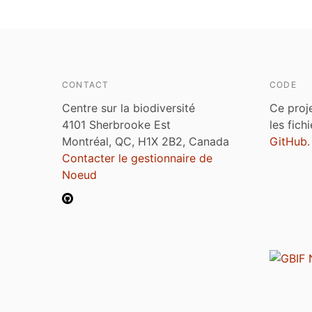
CONTACT
CODE
Centre sur la biodiversité
Ce proj
4101 Sherbrooke Est
les fich
Montréal, QC, H1X 2B2, Canada
GitHub
.
Contacter le gestionnaire de
Noeud