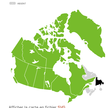
ABSENT
Afficher la carte en fichier
SVG
.