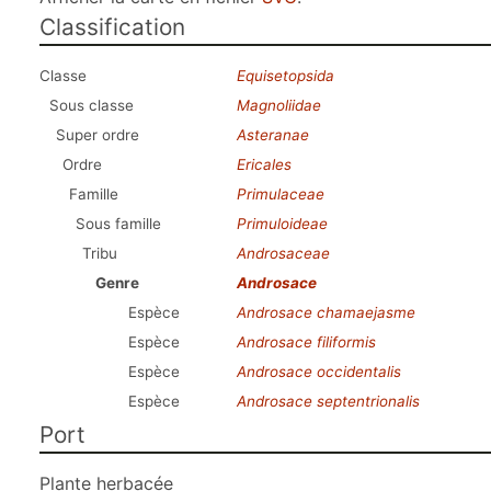
Classification
Classe
Equisetopsida
Sous classe
Magnoliidae
Super ordre
Asteranae
Ordre
Ericales
Famille
Primulaceae
Sous famille
Primuloideae
Tribu
Androsaceae
Genre
Androsace
Espèce
Androsace chamaejasme
Espèce
Androsace filiformis
Espèce
Androsace occidentalis
Espèce
Androsace septentrionalis
Port
Plante herbacée