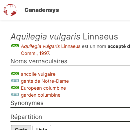
Canadensys
Aller
Aquilegia vulgaris
Linnaeus
au
Aquilegia vulgaris
Linnaeus
est un nom
accepté 
contenu
Comm., 1997
.
principal
Noms vernaculaires
ancolie vulgaire
gants de Notre-Dame
European columbine
garden columbine
Synonymes
Répartition
Carte
Liste