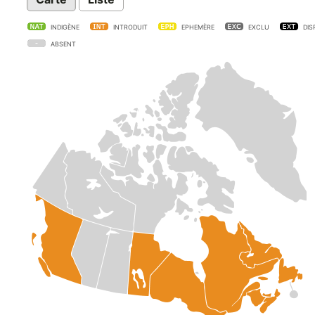
INDIGÈNE
INTRODUIT
EPHEMÈRE
EXCLU
DIS
ABSENT