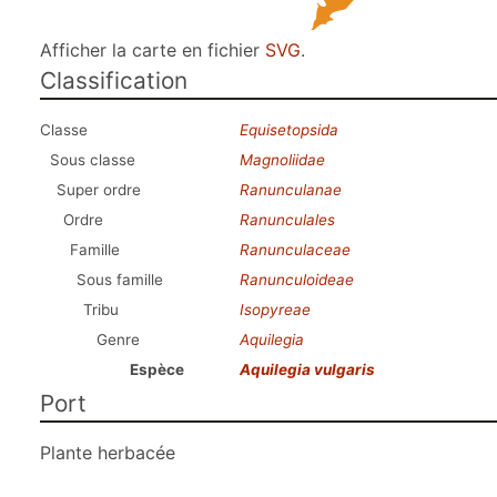
Afficher la carte en fichier
SVG
.
Classification
Classe
Equisetopsida
Sous classe
Magnoliidae
Super ordre
Ranunculanae
Ordre
Ranunculales
Famille
Ranunculaceae
Sous famille
Ranunculoideae
Tribu
Isopyreae
Genre
Aquilegia
Espèce
Aquilegia vulgaris
Port
Plante herbacée