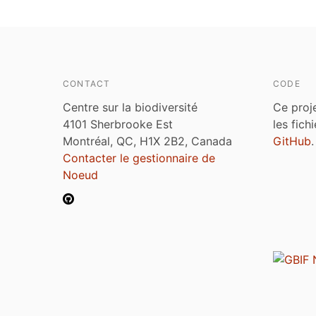
CONTACT
CODE
Centre sur la biodiversité
Ce proj
4101 Sherbrooke Est
les fich
Montréal, QC, H1X 2B2, Canada
GitHub
.
Contacter le gestionnaire de
Noeud