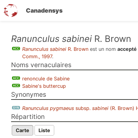
Canadensys
Aller
Ranunculus sabinei
R. Brown
au
Ranunculus sabinei
R. Brown
est un nom
accepté
contenu
Comm., 1997
.
principal
Noms vernaculaires
renoncule de Sabine
Sabine's buttercup
Synonymes
Ranunculus pygmaeus
subsp.
sabinei
(R. Brown) 
Répartition
Carte
Liste