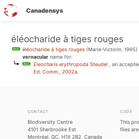
Canadensys
Skip
éléocharide à tiges rouges
to
éléocharide à tiges rouges
(Marie-Victorin, 1995)
main
vernacular
name for:
content
Eleocharis erythropoda
Steudel
, an accepte
Ed. Comm., 2002a
.
CONTACT
CODE
Biodiversity Centre
This pro
4101 Sherbrooke Est
files ar
Montréal, QC, H1X 2B2, Canada