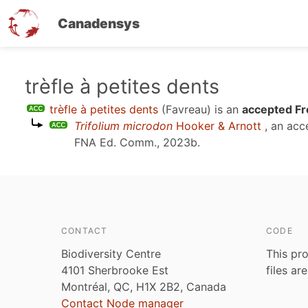
Canadensys
Skip
trèfle à petites dents
to
trèfle à petites dents
(Favreau)
is an
accepted Fr
main
Trifolium microdon
Hooker & Arnott
, an acc
content
FNA Ed. Comm., 2023b
.
CONTACT
CODE
Biodiversity Centre
This pro
4101 Sherbrooke Est
files ar
Montréal, QC, H1X 2B2, Canada
Contact Node manager