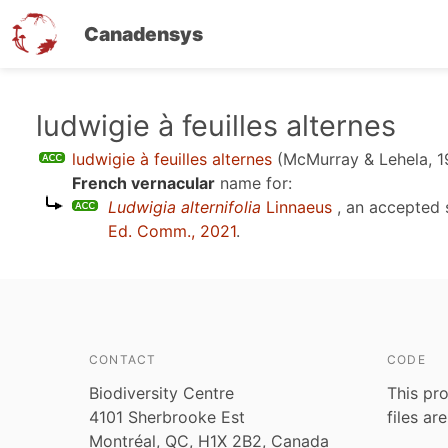
Canadensys
Skip
ludwigie à feuilles alternes
to
ludwigie à feuilles alternes
(McMurray & Lehela, 1
main
French vernacular
name for:
content
Ludwigia alternifolia
Linnaeus
, an accepted
Ed. Comm., 2021
.
CONTACT
CODE
Biodiversity Centre
This pro
4101 Sherbrooke Est
files ar
Montréal, QC, H1X 2B2, Canada