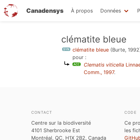
Canadensys
À propos
Données
P
Aller
clématite bleue
au
clématite bleue
(Burte, 1992
contenu
pour :
principal
Clematis viticella
Linna
Comm., 1997
.
CONTACT
CODE
Centre sur la biodiversité
Ce pro
4101 Sherbrooke Est
les fi
Montréal, QC, H1X 2B2, Canada
GitHu