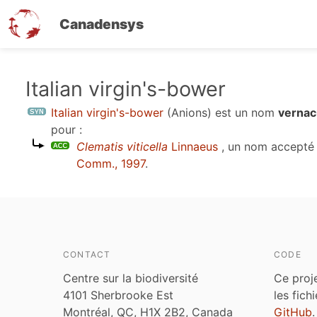
Canadensys
Aller
Italian virgin's-bower
au
Italian virgin's-bower
(Anions)
est un nom
vernac
contenu
pour :
principal
Clematis viticella
Linnaeus
, un nom accepté
Comm., 1997
.
CONTACT
CODE
Centre sur la biodiversité
Ce proj
4101 Sherbrooke Est
les fich
Montréal, QC, H1X 2B2, Canada
GitHub
.