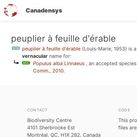
Canadensys
Skip
peuplier à feuille d'érable
to
peuplier à feuille d'érable
(Louis-Marie, 1953)
is 
main
vernacular
name for:
content
Populus alba
Linnaeus
, an accepted specie
Comm., 2010
.
CONTACT
CODE
Biodiversity Centre
This pro
4101 Sherbrooke Est
files ar
Montréal, QC, H1X 2B2, Canada