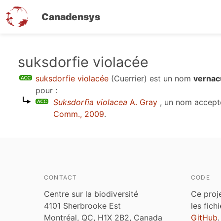
Canadensys
Aller
suksdorfie violacée
au
suksdorfie violacée
(Cuerrier)
est un nom
vernacu
contenu
pour :
principal
Suksdorfia violacea
A. Gray
, un nom accept
Comm., 2009
.
CONTACT
CODE
Centre sur la biodiversité
Ce proj
4101 Sherbrooke Est
les fich
Montréal, QC, H1X 2B2, Canada
GitHub
.