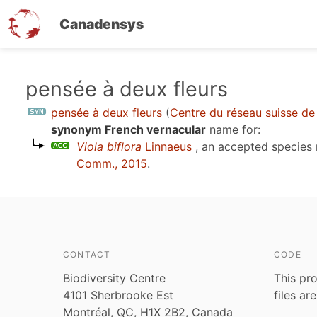
Canadensys
Skip
pensée à deux fleurs
to
pensée à deux fleurs
(
Centre du réseau suisse de 
main
synonym French vernacular
name for:
content
Viola biflora
Linnaeus
, an accepted species
Comm., 2015
.
CONTACT
CODE
Biodiversity Centre
This pro
4101 Sherbrooke Est
files ar
Montréal, QC, H1X 2B2, Canada