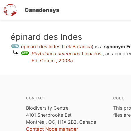
Canadensys
Skip
épinard des Indes
to
épinard des Indes
(
TelaBotanica
)
is a
synonym Fr
main
Phytolacca americana
Linnaeus
, an accepte
content
Ed. Comm., 2003a
.
CONTACT
CODE
Biodiversity Centre
This pro
4101 Sherbrooke Est
files ar
Montréal, QC, H1X 2B2, Canada
Contact Node manager