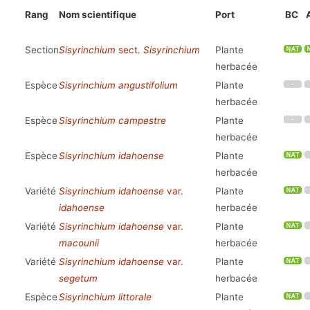
Rang
Nom scientifique
Port
BC
Section
Sisyrinchium
sect.
Sisyrinchium
Plante
herbacée
Espèce
Sisyrinchium angustifolium
Plante
herbacée
Espèce
Sisyrinchium campestre
Plante
herbacée
Espèce
Sisyrinchium idahoense
Plante
herbacée
Variété
Sisyrinchium idahoense
var.
Plante
idahoense
herbacée
Variété
Sisyrinchium idahoense
var.
Plante
macounii
herbacée
Variété
Sisyrinchium idahoense
var.
Plante
segetum
herbacée
Espèce
Sisyrinchium littorale
Plante