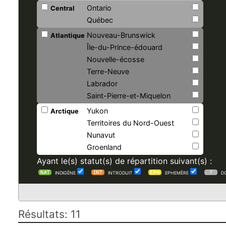
Ontario
Central
Québec
Nouveau-Brunswick
Atlantique
Île-du-Prince-édouard
Nouvelle-écosse
Terre-Neuve
Labrador
Saint-Pierre-et-Miquelon
Yukon
Arctique
Territoires du Nord-Ouest
Nunavut
Groenland
Ayant le(s) statut(s) de répartition suivant(s) :
INDIGÈNE
INTRODUIT
EPHEMÈRE
D
Résultats: 11