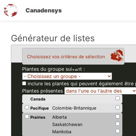
Canadensys
Aller
Générateur de listes
au
contenu
Choisissez vos critères de sélection
principal
Plantes du groupe suivant :
inclure les plantes qui peuvent également être
Plantes présentes
Canada
Colombie-Britannique
Pacifique
Alberta
Prairies
Saskatchewan
Manitoba