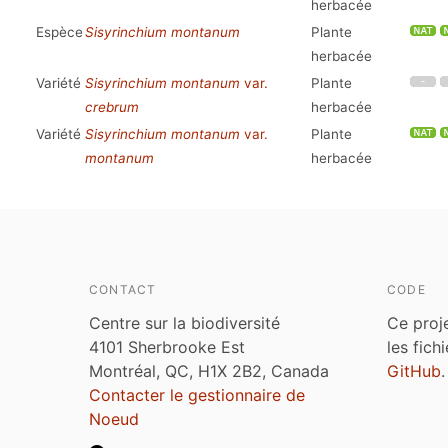
herbacée
Espèce
Sisyrinchium montanum
Plante
herbacée
Variété
Sisyrinchium montanum
var.
Plante
crebrum
herbacée
Variété
Sisyrinchium montanum
var.
Plante
montanum
herbacée
CONTACT
CODE
Centre sur la biodiversité
Ce proj
4101 Sherbrooke Est
les fich
Montréal, QC, H1X 2B2, Canada
GitHub
.
Contacter le gestionnaire de
Noeud