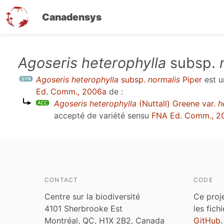
Canadensys
Aller
Agoseris heterophylla
subsp.
au
Agoseris heterophylla
subsp.
normalis
Piper
est 
contenu
Ed. Comm., 2006a
de :
principal
Agoseris heterophylla
(Nuttall) Greene var.
h
accepté de variété sensu
FNA Ed. Comm., 2
CONTACT
CODE
Centre sur la biodiversité
Ce proj
4101 Sherbrooke Est
les fich
Montréal, QC, H1X 2B2, Canada
GitHub
.