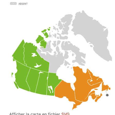
ABSENT
Afficher la carte en fichier
SVG
.