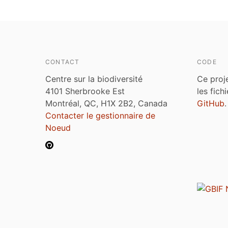
CONTACT
CODE
Centre sur la biodiversité
Ce proj
4101 Sherbrooke Est
les fich
Montréal, QC, H1X 2B2, Canada
GitHub
.
Contacter le gestionnaire de
Noeud