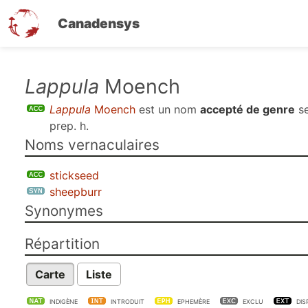
Canadensys
Aller
Lappula
Moench
au
Lappula
Moench
est un nom
accepté de genre
s
contenu
prep. h
.
principal
Noms vernaculaires
stickseed
sheepburr
Synonymes
Répartition
Carte
Liste
INDIGÈNE
INTRODUIT
EPHEMÈRE
EXCLU
DIS