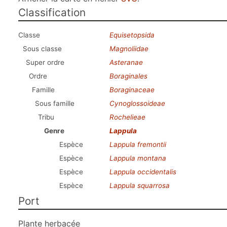
Classification
Classe
Equisetopsida
Sous classe
Magnoliidae
Super ordre
Asteranae
Ordre
Boraginales
Famille
Boraginaceae
Sous famille
Cynoglossoideae
Tribu
Rochelieae
Genre
Lappula
Espèce
Lappula fremontii
Espèce
Lappula montana
Espèce
Lappula occidentalis
Espèce
Lappula squarrosa
Port
Plante herbacée