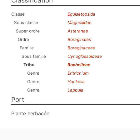
Classification
Classe
Equisetopsida
Sous classe
Magnoliidae
Super ordre
Asteranae
Ordre
Boraginales
Famille
Boraginaceae
Sous famille
Cynoglossoideae
Tribu
Rochelieae
Genre
Eritrichium
Genre
Hackelia
Genre
Lappula
Port
Plante herbacée