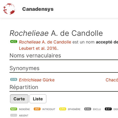
Canadensys
Aller
Rochelieae
A. de Candolle
au
Rochelieae
A. de Candolle
est un nom
accepté de
contenu
Leubert et al. 2016.
.
principal
Noms vernaculaires
Synonymes
Eritrichieae
Gürke
Chacón
Répartition
Carte
Liste
INDIGÈNE
INTRODUIT
EPHEMÈRE
EXCLU
DIS
ABSENT