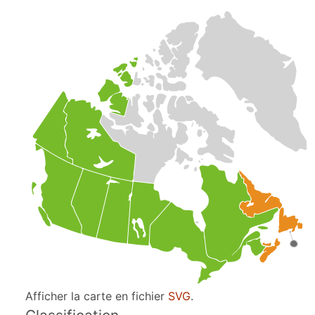
Afficher la carte en fichier
SVG
.