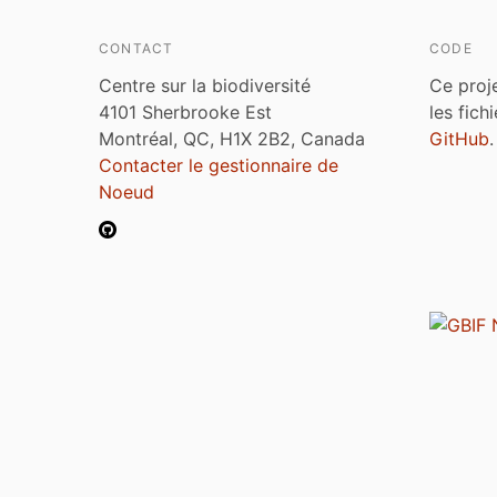
CONTACT
CODE
Centre sur la biodiversité
Ce proj
4101 Sherbrooke Est
les fich
Montréal, QC, H1X 2B2, Canada
GitHub
.
Contacter le gestionnaire de
Noeud