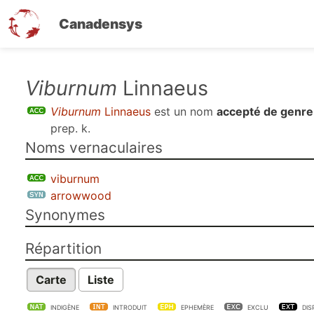
Canadensys
Aller
Viburnum
Linnaeus
au
Viburnum
Linnaeus
est un nom
accepté de genre
contenu
prep. k
.
principal
Noms vernaculaires
viburnum
arrowwood
Synonymes
Répartition
Carte
Liste
INDIGÈNE
INTRODUIT
EPHEMÈRE
EXCLU
DIS