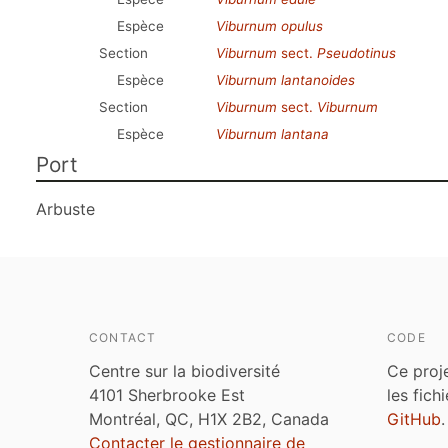
Espèce
Viburnum opulus
Section
Viburnum
sect.
Pseudotinus
Espèce
Viburnum lantanoides
Section
Viburnum
sect.
Viburnum
Espèce
Viburnum lantana
Port
Arbuste
CONTACT
CODE
Centre sur la biodiversité
Ce proj
4101 Sherbrooke Est
les fich
Montréal, QC, H1X 2B2, Canada
GitHub
.
Contacter le gestionnaire de