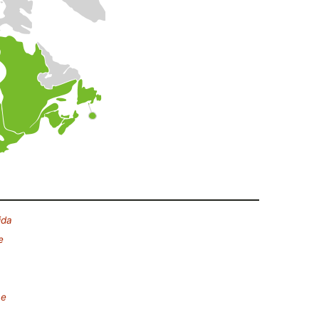
ida
e
ae