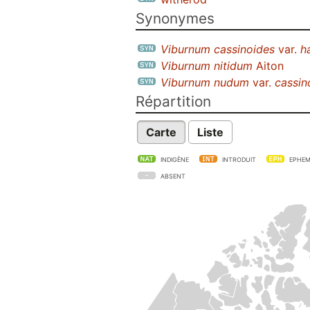
Synonymes
Viburnum cassinoides
var.
h
Viburnum nitidum
Aiton
Viburnum nudum
var.
cassin
Répartition
Carte
Liste
INDIGÈNE
INTRODUIT
EPHEM
ABSENT