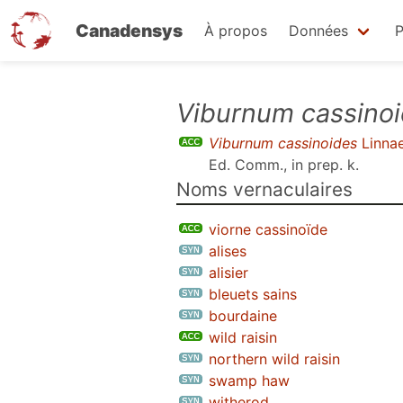
Canadensys
À propos
Données
P
Aller
Viburnum cassino
au
Viburnum cassinoides
Linna
contenu
Ed. Comm., in prep. k
.
principal
Noms vernaculaires
viorne cassinoïde
alises
alisier
bleuets sains
bourdaine
wild raisin
northern wild raisin
swamp haw
witherod