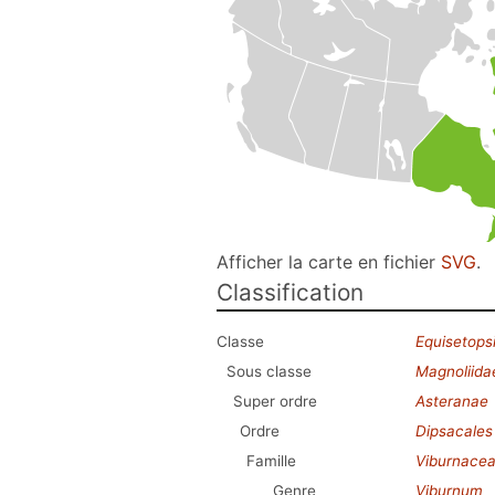
Afficher la carte en fichier
SVG
.
Classification
Classe
Equisetops
Sous classe
Magnoliida
Super ordre
Asteranae
Ordre
Dipsacales
Famille
Viburnace
Genre
Viburnum