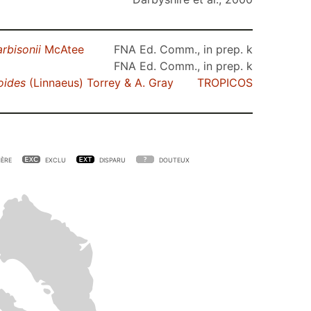
arbisonii
McAtee
FNA Ed. Comm., in prep. k
FNA Ed. Comm., in prep. k
oides
(Linnaeus) Torrey & A. Gray
TROPICOS
ÈRE
EXCLU
DISPARU
DOUTEUX