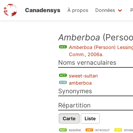
Canadensys
À propos
Données
P
Aller
Amberboa
(Persoo
au
Amberboa
(Persoon) Lessin
contenu
Comm., 2006a
.
principal
Noms vernaculaires
sweet-sultan
amberboa
Synonymes
Répartition
Carte
Liste
INDIGÈNE
INTRODUIT
EPHEM