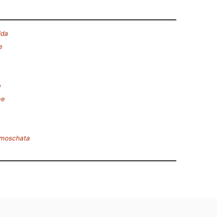
ida
e
e
ae
moschata