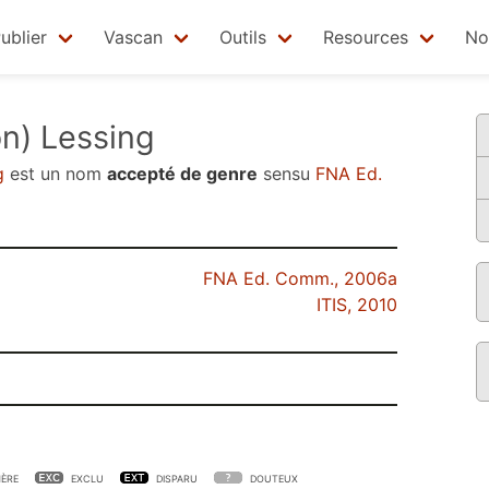
ublier
Vascan
Outils
Resources
No
n) Lessing
g
est un nom
accepté de genre
sensu
FNA Ed.
FNA Ed. Comm., 2006a
ITIS, 2010
ÈRE
EXCLU
DISPARU
DOUTEUX