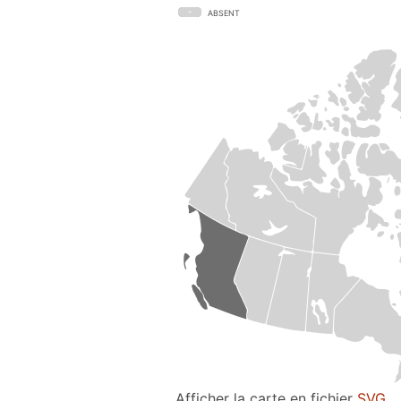
ABSENT
Afficher la carte en fichier
SVG
.