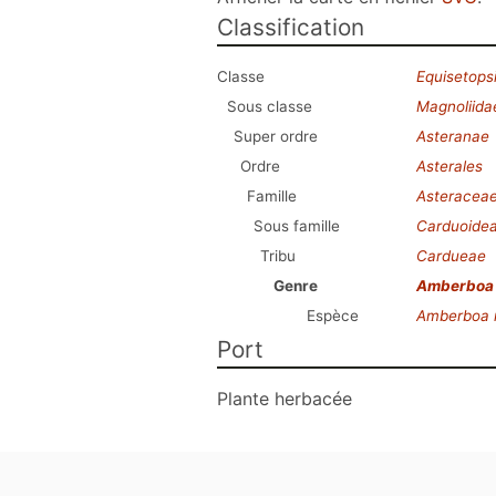
Classification
Classe
Equisetops
Sous classe
Magnoliida
Super ordre
Asteranae
Ordre
Asterales
Famille
Asteracea
Sous famille
Carduoide
Tribu
Cardueae
Genre
Amberboa
Espèce
Amberboa 
Port
Plante herbacée