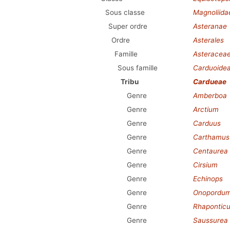
Sous classe
Magnoliida
Super ordre
Asteranae
Ordre
Asterales
Famille
Asteracea
Sous famille
Carduoide
Tribu
Cardueae
Genre
Amberboa
Genre
Arctium
Genre
Carduus
Genre
Carthamus
Genre
Centaurea
Genre
Cirsium
Genre
Echinops
Genre
Onopordu
Genre
Rhapontic
Genre
Saussurea