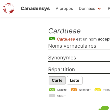
Canadensys
À propos
Données
P
Aller
Cardueae
au
Cardueae
est un nom
accept
contenu
Noms vernaculaires
principal
Synonymes
Répartition
Carte
Liste
INDIGÈNE
INTRODUIT
EPHEM
ABSENT