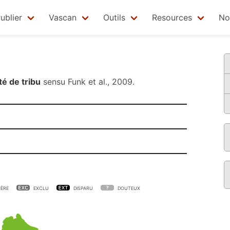
ublier
Vascan
Outils
Resources
No
é de tribu
sensu
Funk et al., 2009
.
ÈRE
EXCLU
DISPARU
DOUTEUX