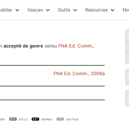
ublier
Vascan
Outils
Resources
No
om
accepté de genre
sensu
FNA Ed. Comm.,
FNA Ed. Comm., 2006a
ÈRE
EXCLU
DISPARU
DOUTEUX