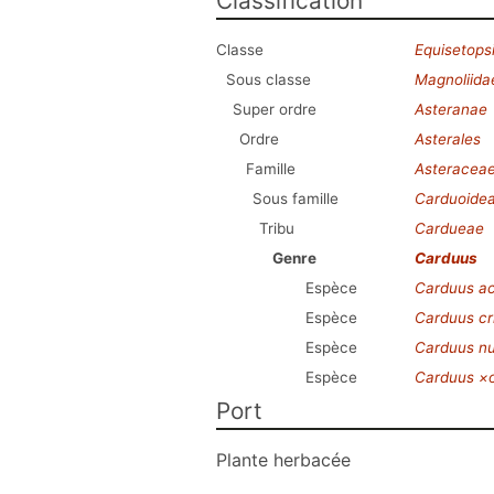
Classification
Classe
Equisetops
Sous classe
Magnoliida
Super ordre
Asteranae
Ordre
Asterales
Famille
Asteracea
Sous famille
Carduoide
Tribu
Cardueae
Genre
Carduus
Espèce
Carduus a
Espèce
Carduus cr
Espèce
Carduus n
Espèce
Carduus ×
Port
Plante herbacée