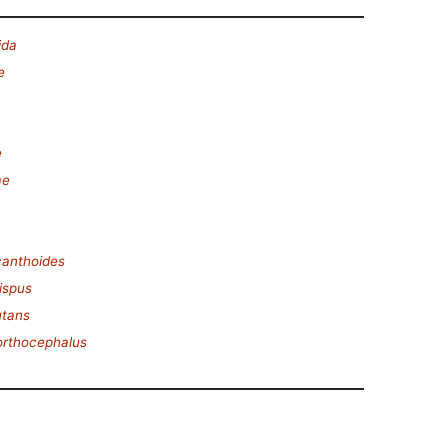
ida
e
e
ae
canthoides
ispus
utans
orthocephalus