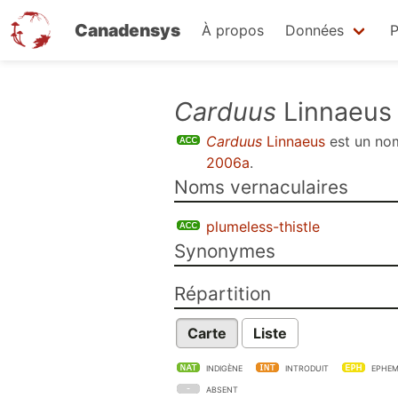
Canadensys
À propos
Données
P
Aller
Carduus
Linnaeus
au
Carduus
Linnaeus
est un n
contenu
2006a
.
principal
Noms vernaculaires
plumeless-thistle
Synonymes
Répartition
Carte
Liste
INDIGÈNE
INTRODUIT
EPHEM
ABSENT