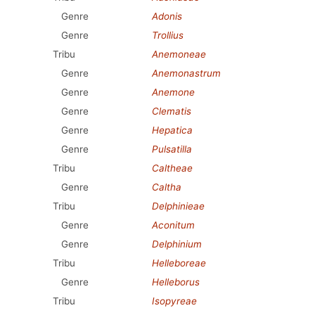
Genre
Adonis
Genre
Trollius
Tribu
Anemoneae
Genre
Anemonastrum
Genre
Anemone
Genre
Clematis
Genre
Hepatica
Genre
Pulsatilla
Tribu
Caltheae
Genre
Caltha
Tribu
Delphinieae
Genre
Aconitum
Genre
Delphinium
Tribu
Helleboreae
Genre
Helleborus
Tribu
Isopyreae