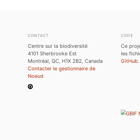
CONTACT
CODE
Centre sur la biodiversité
Ce proj
4101 Sherbrooke Est
les fich
Montréal, QC, H1X 2B2, Canada
GitHub
.
Contacter le gestionnaire de
Noeud