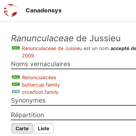
Canadensys
Aller
Ranunculaceae
de Jussieu
au
Ranunculaceae
de Jussieu
est un nom
accepté de
contenu
2009
.
principal
Noms vernaculaires
Renonculacées
buttercup family
crowfoot family
Synonymes
Répartition
Carte
Liste