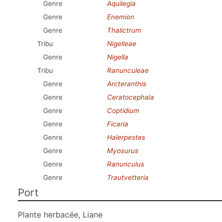
Genre
Aquilegia
Genre
Enemion
Genre
Thalictrum
Tribu
Nigelleae
Genre
Nigella
Tribu
Ranunculeae
Genre
Arcteranthis
Genre
Ceratocephala
Genre
Coptidium
Genre
Ficaria
Genre
Halerpestes
Genre
Myosurus
Genre
Ranunculus
Genre
Trautvetteria
Port
Plante herbacée, Liane