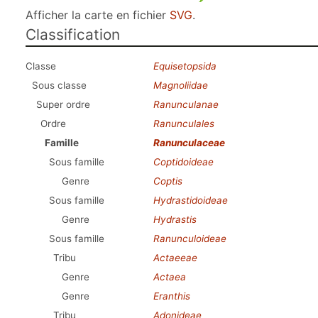
Afficher la carte en fichier
SVG
.
Classification
Classe
Equisetopsida
Sous classe
Magnoliidae
Super ordre
Ranunculanae
Ordre
Ranunculales
Famille
Ranunculaceae
Sous famille
Coptidoideae
Genre
Coptis
Sous famille
Hydrastidoideae
Genre
Hydrastis
Sous famille
Ranunculoideae
Tribu
Actaeeae
Genre
Actaea
Genre
Eranthis
Tribu
Adonideae