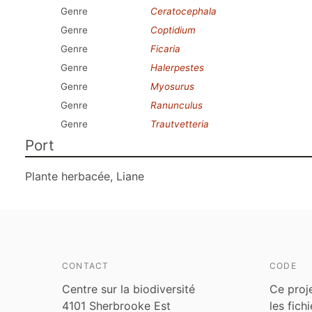
Genre
Ceratocephala
Genre
Coptidium
Genre
Ficaria
Genre
Halerpestes
Genre
Myosurus
Genre
Ranunculus
Genre
Trautvetteria
Port
Plante herbacée, Liane
CONTACT
CODE
Centre sur la biodiversité
Ce proj
4101 Sherbrooke Est
les fich