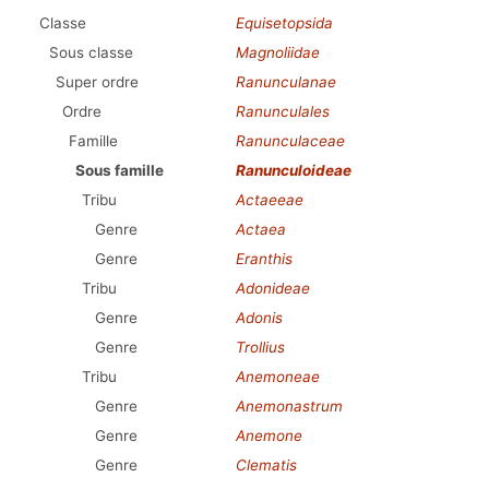
Classe
Equisetopsida
Sous classe
Magnoliidae
Super ordre
Ranunculanae
Ordre
Ranunculales
Famille
Ranunculaceae
Sous famille
Ranunculoideae
Tribu
Actaeeae
Genre
Actaea
Genre
Eranthis
Tribu
Adonideae
Genre
Adonis
Genre
Trollius
Tribu
Anemoneae
Genre
Anemonastrum
Genre
Anemone
Genre
Clematis