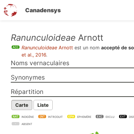
Canadensys
Aller
Ranunculoideae
Arnott
au
Ranunculoideae
Arnott
est un nom
accepté de so
contenu
et al., 2016
.
principal
Noms vernaculaires
Synonymes
Répartition
Carte
Liste
INDIGÈNE
INTRODUIT
EPHEMÈRE
EXCLU
DIS
ABSENT