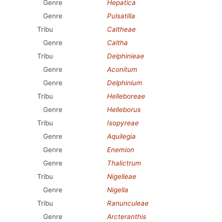
Genre
Hepatica
Genre
Pulsatilla
Tribu
Caltheae
Genre
Caltha
Tribu
Delphinieae
Genre
Aconitum
Genre
Delphinium
Tribu
Helleboreae
Genre
Helleborus
Tribu
Isopyreae
Genre
Aquilegia
Genre
Enemion
Genre
Thalictrum
Tribu
Nigelleae
Genre
Nigella
Tribu
Ranunculeae
Genre
Arcteranthis