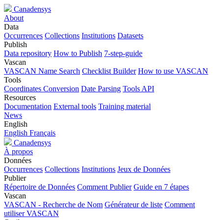
Canadensys
About
Data
Occurrences
Collections
Institutions
Datasets
Publish
Data repository
How to Publish
7-step-guide
Vascan
VASCAN Name Search
Checklist Builder
How to use VASCAN
Tools
Coordinates Conversion
Date Parsing
Tools API
Resources
Documentation
External tools
Training material
News
English
English
Français
Canadensys
À propos
Données
Occurrences
Collections
Institutions
Jeux de Données
Publier
Répertoire de Données
Comment Publier
Guide en 7 étapes
Vascan
VASCAN - Recherche de Nom
Générateur de liste
Comment
utiliser VASCAN