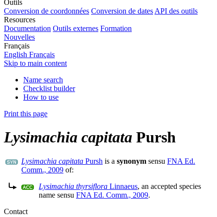
Outils
Conversion de coordonnées
Conversion de dates
API des outils
Resources
Documentation
Outils externes
Formation
Nouvelles
Français
English
Français
Skip to main content
Name search
Checklist builder
How to use
Print this page
Lysimachia capitata
Pursh
Lysimachia capitata
Pursh
is a
synonym
sensu
FNA Ed.
Comm., 2009
of:
Lysimachia thyrsiflora
Linnaeus
, an accepted species
name sensu
FNA Ed. Comm., 2009
.
Contact