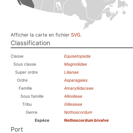
Afficher la carte en fichier
SVG
.
Classification
Classe
Equisetopsida
Sous classe
Magnoliidae
Super ordre
Lilianae
Ordre
Asparagales
Famille
Amaryllidaceae
Sous famille
Allioideae
Tribu
Gillesieae
Genre
Nothoscordum
Espèce
Nothoscordum bivalve
Port