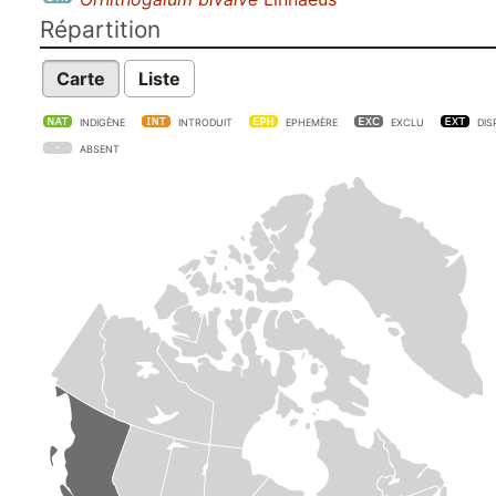
Répartition
Carte
Liste
INDIGÈNE
INTRODUIT
EPHEMÈRE
EXCLU
DIS
ABSENT