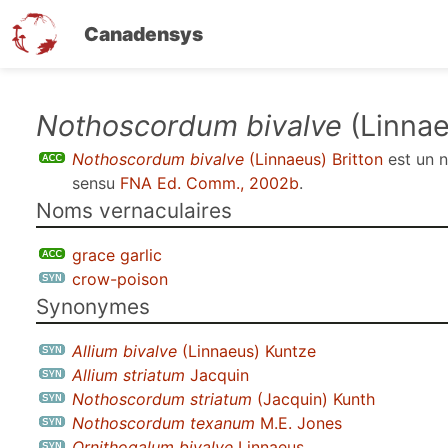
Canadensys
Aller
Nothoscordum bivalve
(Linnae
au
Nothoscordum bivalve
(Linnaeus) Britton
est un
contenu
sensu
FNA Ed. Comm., 2002b
.
principal
Noms vernaculaires
grace garlic
crow-poison
Synonymes
Allium bivalve
(Linnaeus) Kuntze
Allium striatum
Jacquin
Nothoscordum striatum
(Jacquin) Kunth
Nothoscordum texanum
M.E. Jones
Ornithogalum bivalve
Linnaeus