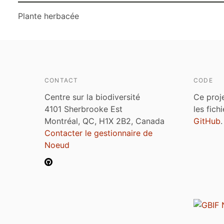
Plante herbacée
CONTACT
CODE
Centre sur la biodiversité
Ce proj
4101 Sherbrooke Est
les fich
Montréal, QC, H1X 2B2, Canada
GitHub
.
Contacter le gestionnaire de
Noeud