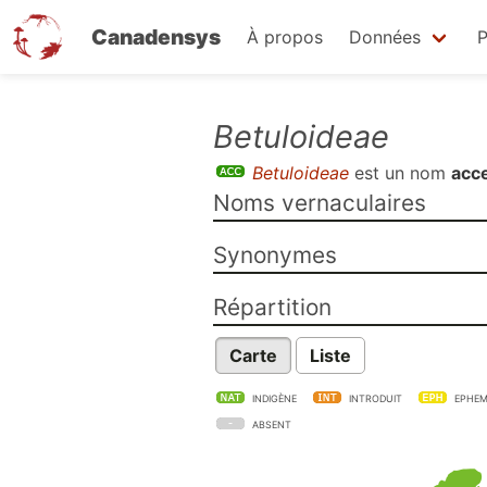
Canadensys
À propos
Données
P
Aller
Betuloideae
au
Betuloideae
est un nom
acce
contenu
Noms vernaculaires
principal
Synonymes
Répartition
Carte
Liste
INDIGÈNE
INTRODUIT
EPHEM
ABSENT