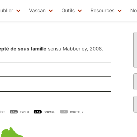
ublier
Vascan
Outils
Resources
No
pté de sous famille
sensu
Mabberley, 2008
.
ÈRE
EXCLU
DISPARU
DOUTEUX