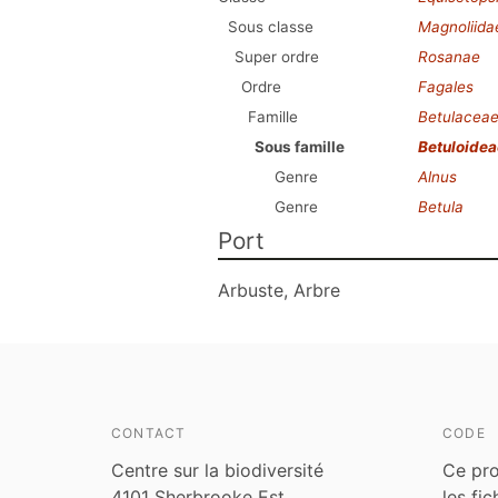
Sous classe
Magnoliida
Super ordre
Rosanae
Ordre
Fagales
Famille
Betulacea
Sous famille
Betuloidea
Genre
Alnus
Genre
Betula
Port
Arbuste, Arbre
CONTACT
CODE
Centre sur la biodiversité
Ce pro
4101 Sherbrooke Est
les fi