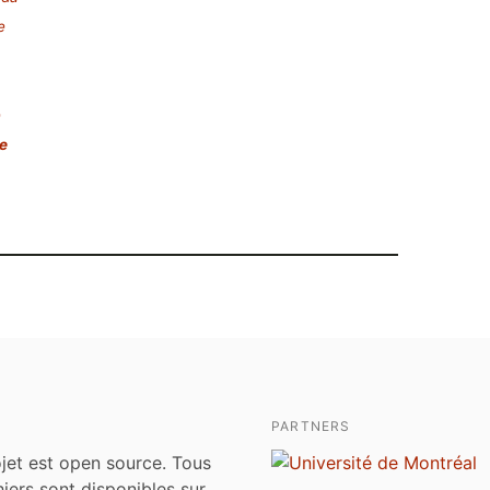
e
e
e
PARTNERS
jet est open source. Tous
chiers sont disponibles sur