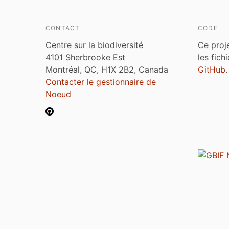
CONTACT
CODE
Centre sur la biodiversité
Ce proj
4101 Sherbrooke Est
les fich
Montréal, QC, H1X 2B2, Canada
GitHub
.
Contacter le gestionnaire de
Noeud