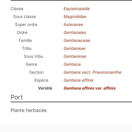
Classe
Equisetopsida
Sous classe
Magnoliidae
Super ordre
Asteranae
Ordre
Gentianales
Famille
Gentianaceae
Tribu
Gentianeae
Sous tribu
Gentianinae
Genre
Gentiana
Section
Gentiana
sect.
Pneumonanthe
Espèce
Gentiana affinis
Variété
Gentiana affinis
var.
affinis
Port
Plante herbacée