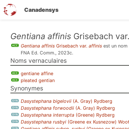
Canadensys
Aller
Gentiana affinis
Grisebach var
au
Gentiana affinis
Grisebach var.
affinis
est un nom
contenu
FNA Ed. Comm., 2023c
.
principal
Noms vernaculaires
gentiane affine
pleated gentian
Synonymes
Dasystephana bigelovii
(A. Gray) Rydberg
Dasystephana forwoodii
(A. Gray) Rydberg
Dasystephana interrupta
(Greene) Rydberg
Dasystephana rusbyi
(Greene ex Kusnezow) Woot
Gentiana affinis
subsp.
rusbyi
(Greene ex Kusnez