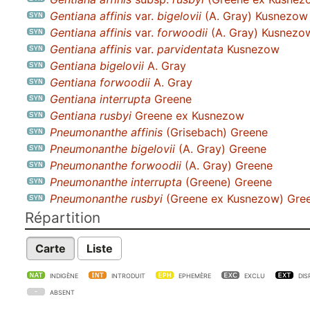
Gentiana affinis
var.
bigelovii
(A. Gray) Kusnezow
Gentiana affinis
var.
forwoodii
(A. Gray) Kusnezo
Gentiana affinis
var.
parvidentata
Kusnezow
Gentiana bigelovii
A. Gray
Gentiana forwoodii
A. Gray
Gentiana interrupta
Greene
Gentiana rusbyi
Greene ex Kusnezow
Pneumonanthe affinis
(Grisebach) Greene
Pneumonanthe bigelovii
(A. Gray) Greene
Pneumonanthe forwoodii
(A. Gray) Greene
Pneumonanthe interrupta
(Greene) Greene
Pneumonanthe rusbyi
(Greene ex Kusnezow) Gre
Répartition
Carte
Liste
INDIGÈNE
INTRODUIT
EPHEMÈRE
EXCLU
DIS
ABSENT