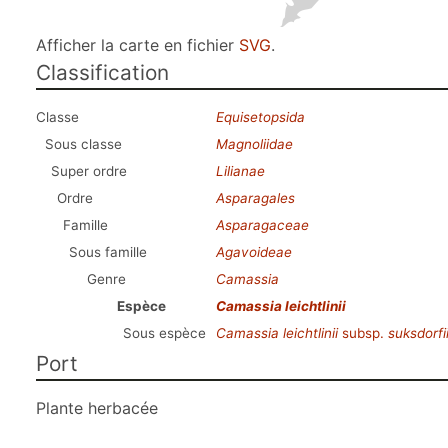
Afficher la carte en fichier
SVG
.
Classification
Classe
Equisetopsida
Sous classe
Magnoliidae
Super ordre
Lilianae
Ordre
Asparagales
Famille
Asparagaceae
Sous famille
Agavoideae
Genre
Camassia
Espèce
Camassia leichtlinii
Sous espèce
Camassia leichtlinii
subsp.
suksdorfi
Port
Plante herbacée