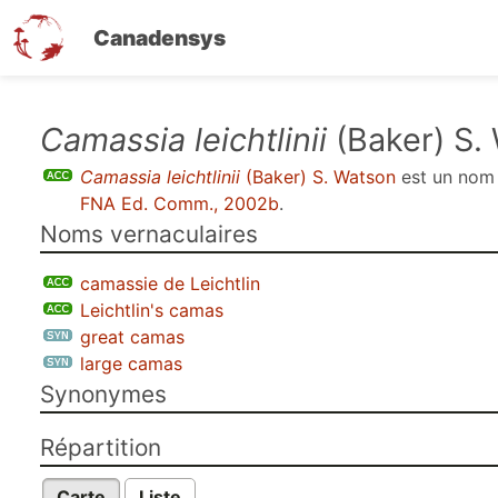
Canadensys
Aller
Camassia leichtlinii
(Baker) S.
au
Camassia leichtlinii
(Baker) S. Watson
est un no
contenu
FNA Ed. Comm., 2002b
.
principal
Noms vernaculaires
camassie de Leichtlin
Leichtlin's camas
great camas
large camas
Synonymes
Répartition
Carte
Liste