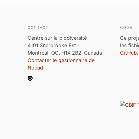
CONTACT
CODE
Centre sur la biodiversité
Ce proj
4101 Sherbrooke Est
les fich
Montréal, QC, H1X 2B2, Canada
GitHub
.
Contacter le gestionnaire de
Noeud