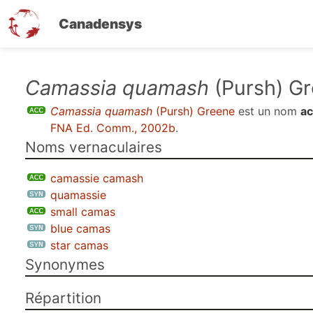
Canadensys
Aller
Camassia quamash
(Pursh) G
au
Camassia quamash
(Pursh) Greene
est un nom
ac
contenu
FNA Ed. Comm., 2002b
.
principal
Noms vernaculaires
camassie camash
quamassie
small camas
blue camas
star camas
Synonymes
Répartition