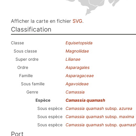
Afficher la carte en fichier
SVG
.
Classification
Classe
Equisetopsida
Sous classe
Magnoliidae
Super ordre
Lilianae
Ordre
Asparagales
Famille
Asparagaceae
Sous famille
Agavoideae
Genre
Camassia
Espèce
Camassia quamash
Sous espèce
Camassia quamash
subsp.
azurea
Sous espèce
Camassia quamash
subsp.
maxima
Sous espèce
Camassia quamash
subsp.
quamas
Port