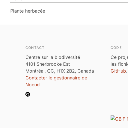
Plante herbacée
CONTACT
CODE
Centre sur la biodiversité
Ce proj
4101 Sherbrooke Est
les fich
Montréal, QC, H1X 2B2, Canada
GitHub
.
Contacter le gestionnaire de
Noeud