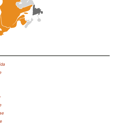
ida
e
e
e
ae
ae