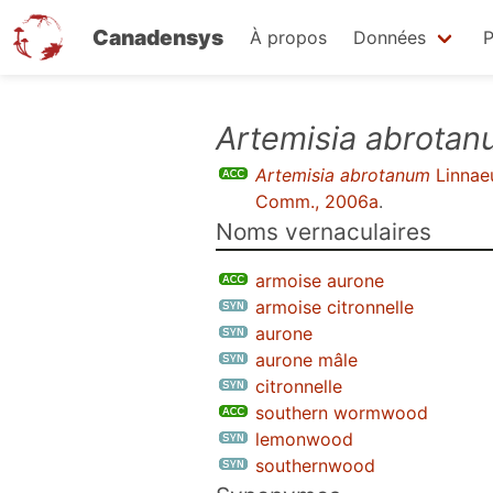
Canadensys
À propos
Données
P
Aller
Artemisia abrota
au
Artemisia abrotanum
Linnae
contenu
Comm., 2006a
.
principal
Noms vernaculaires
armoise aurone
armoise citronnelle
aurone
aurone mâle
citronnelle
southern wormwood
lemonwood
southernwood