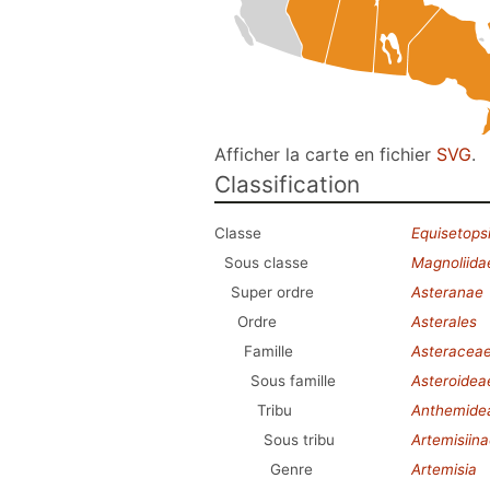
Afficher la carte en fichier
SVG
.
Classification
Classe
Equisetops
Sous classe
Magnoliida
Super ordre
Asteranae
Ordre
Asterales
Famille
Asteracea
Sous famille
Asteroidea
Tribu
Anthemide
Sous tribu
Artemisiin
Genre
Artemisia